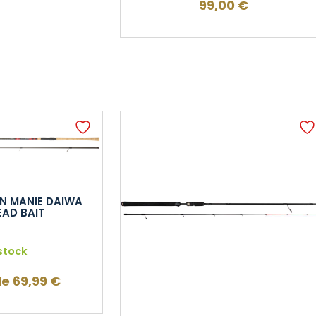
99,00
€
N MANIE DAIWA
EAD BAIT
stock
de
69,99
€