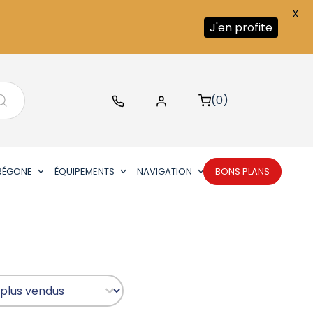
X
J'en profite
(0)
RÉGONE
ÉQUIPEMENTS
NAVIGATION
BONS PLANS