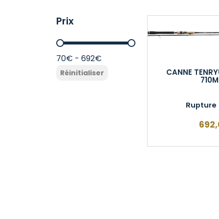
Prix
Prix
70€ - 692€
CANNE TENRYU
Réinitialiser
710M
Rupture 
692