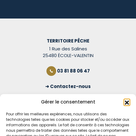
TERRITOIRE PÊCHE
1 Rue des Salines
25480 ÉCOLE-VALENTIN
03 81 88 06 47
Contactez-nous
S'inscrire à la newsletter
Gérer le consentement
Pour offrir les meilleures expériences, nous utilisons des
technologies telles que les cookies pour stocker et/ou accéder aux
OUVERT TOUS LES JOURS
informations des appareils. Le fait de consentir à ces technologies
nous permettra de traiter des données telles que le comportement
Voir nos horaires
de navigation ou les ID uniques sur ce site. Le fait de ne pas