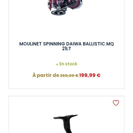
MOULINET SPINNING DAIWA BALLISTIC MQ
21LT
En stock
Le
Le
À partir de
199,99
€
269,00
€
prix
prix
initial
actuel
était :
est :
269,00 €.
199,99 €.