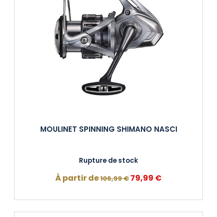
MOULINET SPINNING SHIMANO NASCI
Rupture de stock
Le
Le
À partir de
79,99
€
106,99
€
prix
prix
initial
actuel
était :
est :