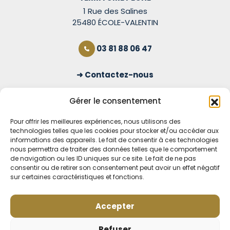
1 Rue des Salines
25480 ÉCOLE-VALENTIN
03 81 88 06 47
Contactez-nous
S'inscrire à la newsletter
Gérer le consentement
Pour offrir les meilleures expériences, nous utilisons des
technologies telles que les cookies pour stocker et/ou accéder aux
OUVERT TOUS LES JOURS
informations des appareils. Le fait de consentir à ces technologies
nous permettra de traiter des données telles que le comportement
Voir nos horaires
de navigation ou les ID uniques sur ce site. Le fait de ne pas
consentir ou de retirer son consentement peut avoir un effet négatif
sur certaines caractéristiques et fonctions.
MENTIONS LÉGALES
CONDITIONS GÉNÉRALES DE VENTE EN LIGNE
MODE DE LIVRAISON ET DE PAIEMENT
Accepter
POLITIQUE DE CONFIDENTIALITÉ
Rétractation
Refuser