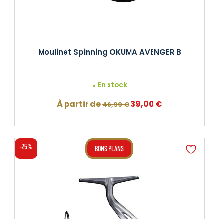
Moulinet Spinning OKUMA AVENGER B
En stock
Le
Le
À partir de
39,00
€
46,99
€
prix
prix
initial
actuel
était :
est :
-25%
BONS PLANS
46,99 €.
39,00 €.