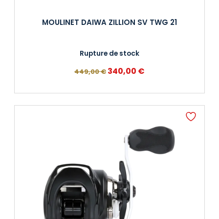
MOULINET DAIWA ZILLION SV TWG 21
Rupture de stock
Le
Le
340,00
€
449,00
€
prix
prix
initial
actuel
était :
est :
449,00 €.
340,00 €.