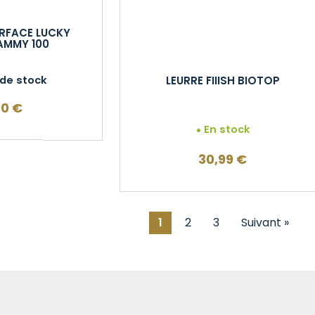
URFACE LUCKY
AMMY 100
LEURRE FIIISH BIOTOP
de stock
00
€
En stock
30,99
€
1
2
3
Suivant »