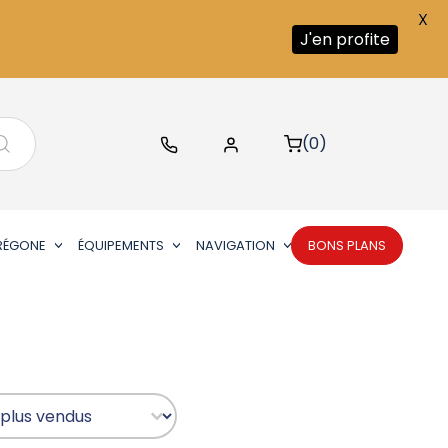
X
J'en profite
(0)
RÉGONE
ÉQUIPEMENTS
NAVIGATION
BONS PLANS