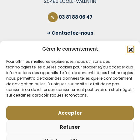
25480 ÉCOLE-VALENTIN
03 81 88 06 47
Contactez-nous
S'inscrire à la newsletter
Gérer le consentement
Pour offrir les meilleures expériences, nous utilisons des
technologies telles que les cookies pour stocker et/ou accéder aux
OUVERT TOUS LES JOURS
informations des appareils. Le fait de consentir à ces technologies
nous permettra de traiter des données telles que le comportement
Voir nos horaires
de navigation ou les ID uniques sur ce site. Le fait de ne pas
consentir ou de retirer son consentement peut avoir un effet négatif
MENTIONS LÉGALES
sur certaines caractéristiques et fonctions.
CONDITIONS GÉNÉRALES DE VENTE EN LIGNE
MODE DE LIVRAISON ET DE PAIEMENT
Accepter
POLITIQUE DE CONFIDENTIALITÉ
Rétractation
Refuser