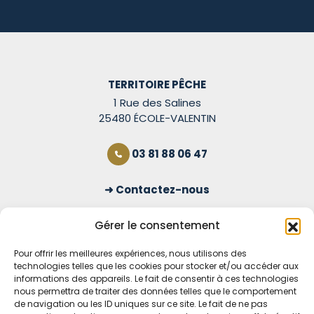
TERRITOIRE PÊCHE
1 Rue des Salines
25480 ÉCOLE-VALENTIN
03 81 88 06 47
Contactez-nous
S'inscrire à la newsletter
Gérer le consentement
Pour offrir les meilleures expériences, nous utilisons des
technologies telles que les cookies pour stocker et/ou accéder aux
OUVERT TOUS LES JOURS
informations des appareils. Le fait de consentir à ces technologies
nous permettra de traiter des données telles que le comportement
Voir nos horaires
de navigation ou les ID uniques sur ce site. Le fait de ne pas