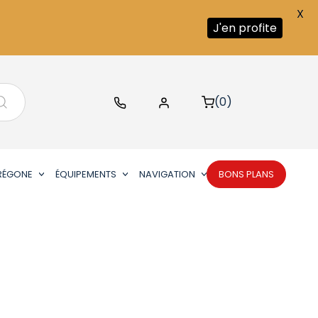
X
J'en profite
(0)
RÉGONE
ÉQUIPEMENTS
NAVIGATION
BONS PLANS