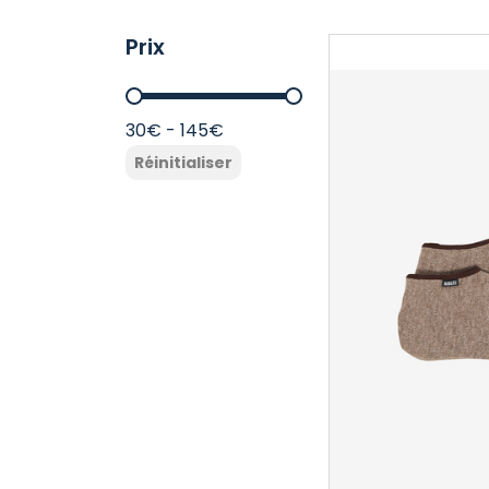
Prix
Prix
30€ - 145€
Réinitialiser