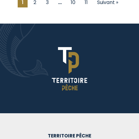
1
2
3
…
10
11
Suivant »
TERRITOIRE PÊCHE