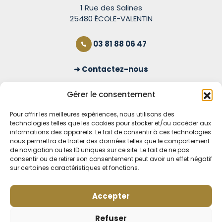
1 Rue des Salines
25480 ÉCOLE-VALENTIN
03 81 88 06 47
Contactez-nous
S'inscrire à la newsletter
Gérer le consentement
Pour offrir les meilleures expériences, nous utilisons des
technologies telles que les cookies pour stocker et/ou accéder aux
OUVERT TOUS LES JOURS
informations des appareils. Le fait de consentir à ces technologies
nous permettra de traiter des données telles que le comportement
Voir nos horaires
de navigation ou les ID uniques sur ce site. Le fait de ne pas
consentir ou de retirer son consentement peut avoir un effet négatif
sur certaines caractéristiques et fonctions.
MENTIONS LÉGALES
CONDITIONS GÉNÉRALES DE VENTE EN LIGNE
MODE DE LIVRAISON ET DE PAIEMENT
Accepter
POLITIQUE DE CONFIDENTIALITÉ
Rétractation
Refuser