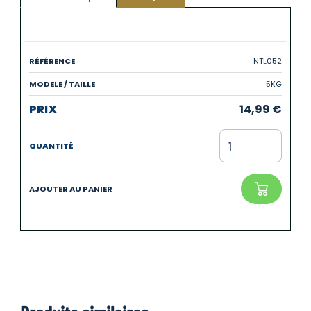
NTL052
5KG
14,99
€