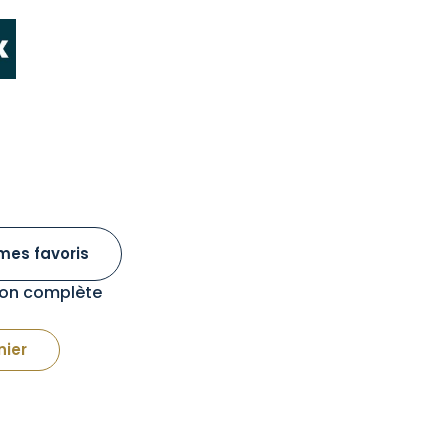
mes favoris
tion complète
nier