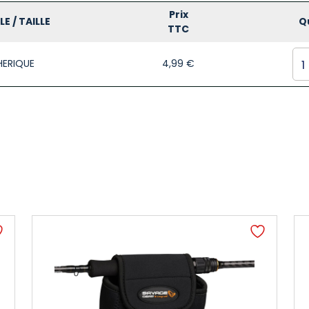
Prix
E / TAILLE
Q
TTC
HERIQUE
4,99
€