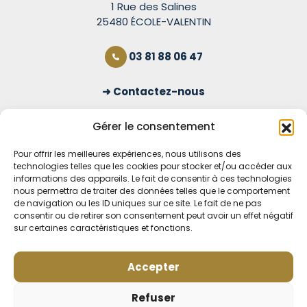
1 Rue des Salines
25480 ÉCOLE-VALENTIN
03 81 88 06 47
Contactez-nous
S'inscrire à la newsletter
Gérer le consentement
Pour offrir les meilleures expériences, nous utilisons des
technologies telles que les cookies pour stocker et/ou accéder aux
OUVERT TOUS LES JOURS
informations des appareils. Le fait de consentir à ces technologies
nous permettra de traiter des données telles que le comportement
Voir nos horaires
de navigation ou les ID uniques sur ce site. Le fait de ne pas
consentir ou de retirer son consentement peut avoir un effet négatif
MENTIONS LÉGALES
sur certaines caractéristiques et fonctions.
CONDITIONS GÉNÉRALES DE VENTE EN LIGNE
MODE DE LIVRAISON ET DE PAIEMENT
Accepter
POLITIQUE DE CONFIDENTIALITÉ
Rétractation
Refuser