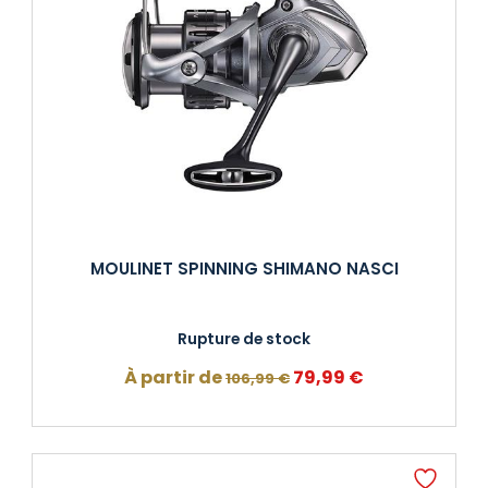
MOULINET SPINNING SHIMANO NASCI
Rupture de stock
Le
Le
À partir de
79,99
€
106,99
€
prix
prix
initial
actuel
était :
est :
106,99 €.
79,99 €.