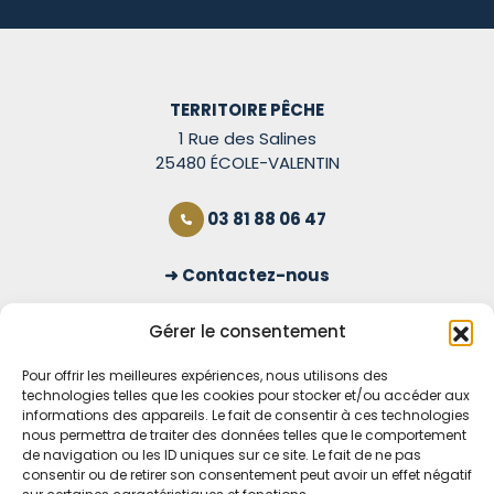
TERRITOIRE PÊCHE
1 Rue des Salines
25480 ÉCOLE-VALENTIN
03 81 88 06 47
Contactez-nous
S'inscrire à la newsletter
Gérer le consentement
Pour offrir les meilleures expériences, nous utilisons des
technologies telles que les cookies pour stocker et/ou accéder aux
OUVERT TOUS LES JOURS
informations des appareils. Le fait de consentir à ces technologies
nous permettra de traiter des données telles que le comportement
Voir nos horaires
de navigation ou les ID uniques sur ce site. Le fait de ne pas
consentir ou de retirer son consentement peut avoir un effet négatif