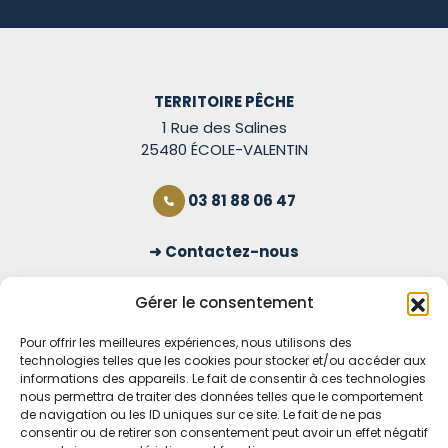
TERRITOIRE PÊCHE
1 Rue des Salines
25480 ÉCOLE-VALENTIN
03 81 88 06 47
Contactez-nous
S'inscrire à la newsletter
Gérer le consentement
Pour offrir les meilleures expériences, nous utilisons des
technologies telles que les cookies pour stocker et/ou accéder aux
OUVERT TOUS LES JOURS
informations des appareils. Le fait de consentir à ces technologies
nous permettra de traiter des données telles que le comportement
Voir nos horaires
de navigation ou les ID uniques sur ce site. Le fait de ne pas
consentir ou de retirer son consentement peut avoir un effet négatif