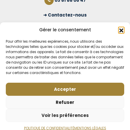
03 81 88 06 47
Contactez-nous
S'inscrire à la newsletter
Gérer le consentement
Pour offrir les meilleures expériences, nous utilisons des
technologies telles que les cookies pour stocker et/ou accéder aux
OUVERT TOUS LES JOURS
informations des appareils. Le fait de consentir à ces technologies
nous permettra de traiter des données telles que le comportement
Voir nos horaires
de navigation ou les ID uniques sur ce site. Le fait de ne pas
consentir ou de retirer son consentement peut avoir un effet négatif
MENTIONS LÉGALES
sur certaines caractéristiques et fonctions.
CONDITIONS GÉNÉRALES DE VENTE EN LIGNE
MODE DE LIVRAISON ET DE PAIEMENT
Accepter
POLITIQUE DE CONFIDENTIALITÉ
Rétractation
Refuser
Voir les préférences
Afficher les filtres et catégories
POLITIQUE DE CONFIDENTIALITÉ
MENTIONS LÉGALES