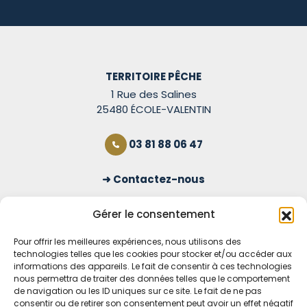
TERRITOIRE PÊCHE
1 Rue des Salines
25480 ÉCOLE-VALENTIN
03 81 88 06 47
Contactez-nous
S'inscrire à la newsletter
Gérer le consentement
Pour offrir les meilleures expériences, nous utilisons des
technologies telles que les cookies pour stocker et/ou accéder aux
OUVERT TOUS LES JOURS
informations des appareils. Le fait de consentir à ces technologies
nous permettra de traiter des données telles que le comportement
Voir nos horaires
de navigation ou les ID uniques sur ce site. Le fait de ne pas
consentir ou de retirer son consentement peut avoir un effet négatif