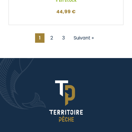
En stock
44,99
€
1
2
3
Suivant »