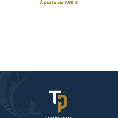
À partir de
3,59
€