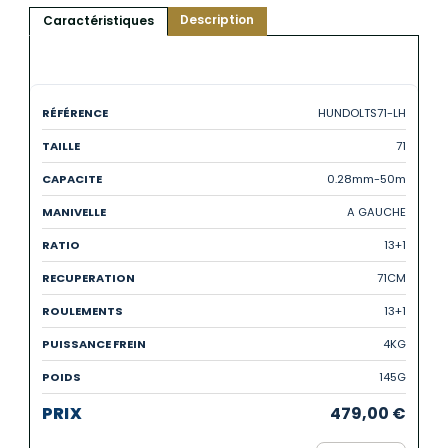
Description
Caractéristiques
HUNDOLTS71-LH
71
0.28mm-50m
A GAUCHE
13+1
71CM
13+1
4KG
145G
479,00
€