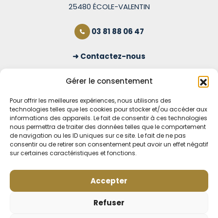
25480 ÉCOLE-VALENTIN
03 81 88 06 47
Contactez-nous
S'inscrire à la newsletter
Gérer le consentement
Pour offrir les meilleures expériences, nous utilisons des
technologies telles que les cookies pour stocker et/ou accéder aux
OUVERT TOUS LES JOURS
informations des appareils. Le fait de consentir à ces technologies
nous permettra de traiter des données telles que le comportement
Voir nos horaires
de navigation ou les ID uniques sur ce site. Le fait de ne pas
consentir ou de retirer son consentement peut avoir un effet négatif
MENTIONS LÉGALES
sur certaines caractéristiques et fonctions.
CONDITIONS GÉNÉRALES DE VENTE EN LIGNE
MODE DE LIVRAISON ET DE PAIEMENT
Accepter
POLITIQUE DE CONFIDENTIALITÉ
Rétractation
Refuser