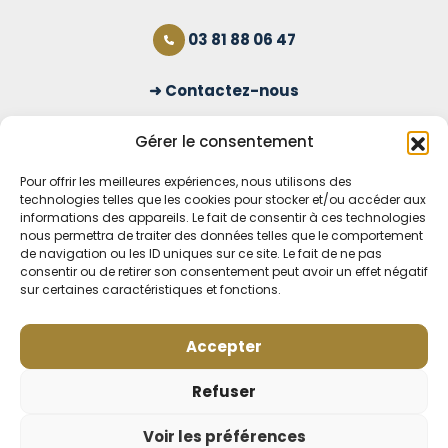
03 81 88 06 47
Contactez-nous
S'inscrire à la newsletter
Gérer le consentement
Pour offrir les meilleures expériences, nous utilisons des
technologies telles que les cookies pour stocker et/ou accéder aux
OUVERT TOUS LES JOURS
informations des appareils. Le fait de consentir à ces technologies
nous permettra de traiter des données telles que le comportement
Voir nos horaires
de navigation ou les ID uniques sur ce site. Le fait de ne pas
consentir ou de retirer son consentement peut avoir un effet négatif
sur certaines caractéristiques et fonctions.
MENTIONS LÉGALES
CONDITIONS GÉNÉRALES DE VENTE EN LIGNE
MODE DE LIVRAISON ET DE PAIEMENT
Accepter
POLITIQUE DE CONFIDENTIALITÉ
Rétractation
Refuser
Voir les préférences