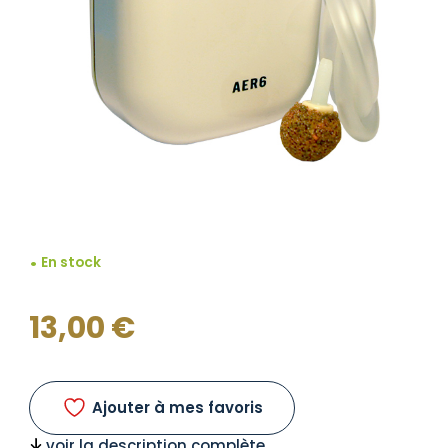
En stock
13,00
€
Ajouter à mes favoris
voir la description complète