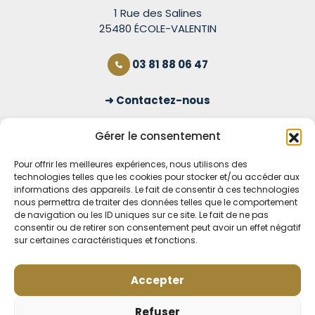
1 Rue des Salines
25480 ÉCOLE-VALENTIN
03 81 88 06 47
Contactez-nous
S'inscrire à la newsletter
Gérer le consentement
Pour offrir les meilleures expériences, nous utilisons des
technologies telles que les cookies pour stocker et/ou accéder aux
OUVERT TOUS LES JOURS
informations des appareils. Le fait de consentir à ces technologies
nous permettra de traiter des données telles que le comportement
Voir nos horaires
de navigation ou les ID uniques sur ce site. Le fait de ne pas
consentir ou de retirer son consentement peut avoir un effet négatif
sur certaines caractéristiques et fonctions.
MENTIONS LÉGALES
CONDITIONS GÉNÉRALES DE VENTE EN LIGNE
MODE DE LIVRAISON ET DE PAIEMENT
Accepter
POLITIQUE DE CONFIDENTIALITÉ
Rétractation
Refuser