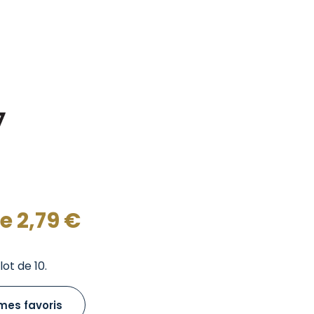
de
2,79
€
ot de 10.
mes favoris