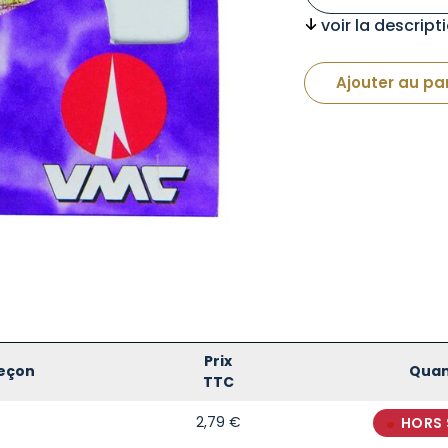
voir la descrip
Ajouter au pa
Prix
eçon
Quan
TTC
2,79
€
HORS