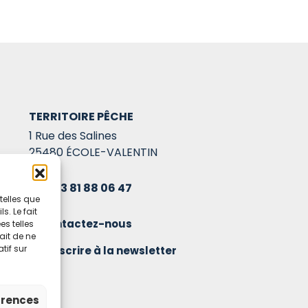
TERRITOIRE PÊCHE
1 Rue des Salines
25480 ÉCOLE-VALENTIN
03 81 88 06 47
telles que
. Le fait
Contactez-nous
s telles
ait de ne
tif sur
S'inscrire à la newsletter
érences