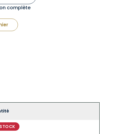
tion complète
nier
tité
 STOCK