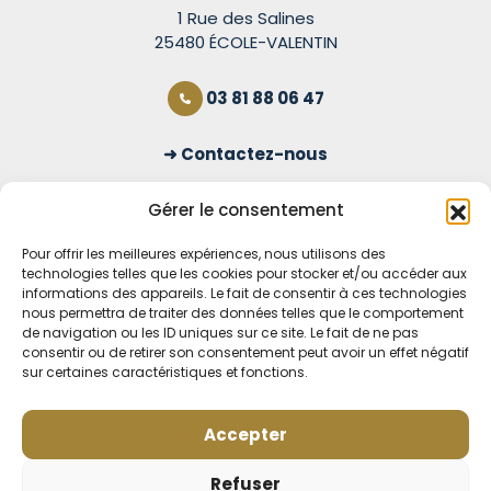
1 Rue des Salines
25480 ÉCOLE-VALENTIN
03 81 88 06 47
Contactez-nous
S'inscrire à la newsletter
Gérer le consentement
Pour offrir les meilleures expériences, nous utilisons des
technologies telles que les cookies pour stocker et/ou accéder aux
OUVERT TOUS LES JOURS
informations des appareils. Le fait de consentir à ces technologies
nous permettra de traiter des données telles que le comportement
Voir nos horaires
de navigation ou les ID uniques sur ce site. Le fait de ne pas
consentir ou de retirer son consentement peut avoir un effet négatif
MENTIONS LÉGALES
sur certaines caractéristiques et fonctions.
CONDITIONS GÉNÉRALES DE VENTE EN LIGNE
MODE DE LIVRAISON ET DE PAIEMENT
Accepter
POLITIQUE DE CONFIDENTIALITÉ
Rétractation
Refuser