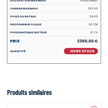
4 PERSONNES
350 KG
59 KG
60 CM
10 CV
2390,00
€
HORS STOCK
Produits similaires