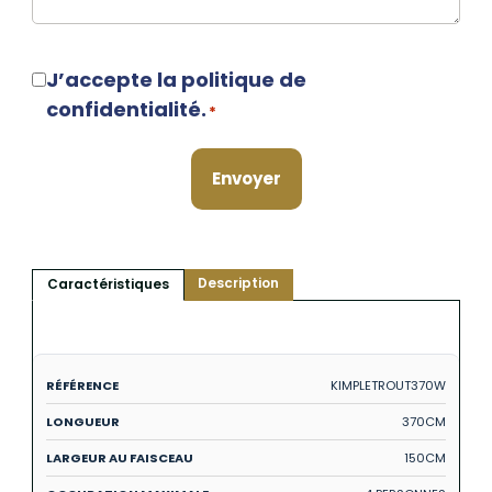
RGPD
J’accepte la politique de
*
confidentialité.
*
Description
Caractéristiques
KIMPLETROUT370W
370CM
150CM