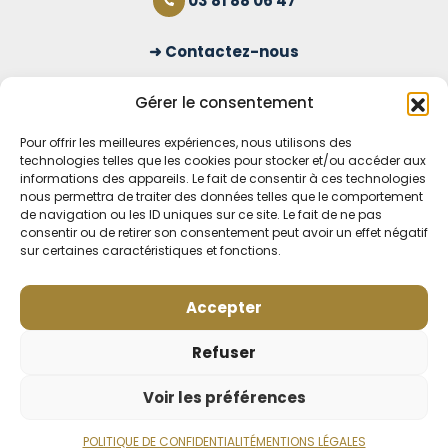
03 81 88 06 47
Contactez-nous
S'inscrire à la newsletter
Gérer le consentement
Pour offrir les meilleures expériences, nous utilisons des
technologies telles que les cookies pour stocker et/ou accéder aux
OUVERT TOUS LES JOURS
informations des appareils. Le fait de consentir à ces technologies
nous permettra de traiter des données telles que le comportement
Voir nos horaires
de navigation ou les ID uniques sur ce site. Le fait de ne pas
consentir ou de retirer son consentement peut avoir un effet négatif
sur certaines caractéristiques et fonctions.
MENTIONS LÉGALES
CONDITIONS GÉNÉRALES DE VENTE EN LIGNE
MODE DE LIVRAISON ET DE PAIEMENT
Accepter
POLITIQUE DE CONFIDENTIALITÉ
Rétractation
Refuser
Voir les préférences
POLITIQUE DE CONFIDENTIALITÉ
MENTIONS LÉGALES