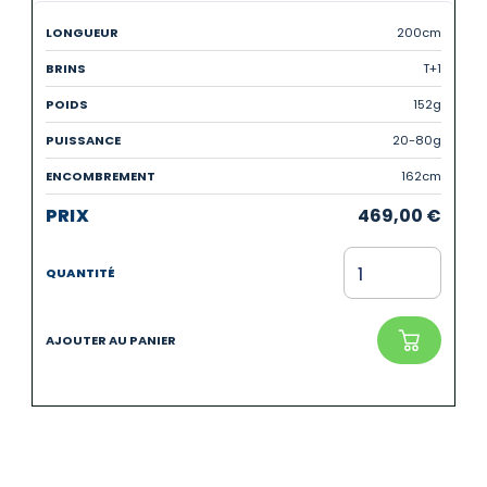
200cm
T+1
152g
20-80g
162cm
469,00
€