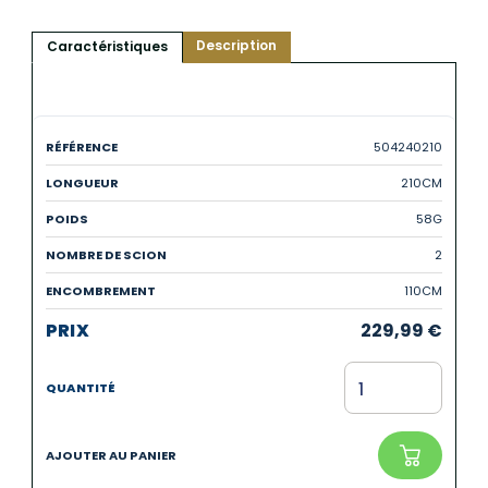
Description
Caractéristiques
504240210
210CM
58G
2
110CM
229,99
€