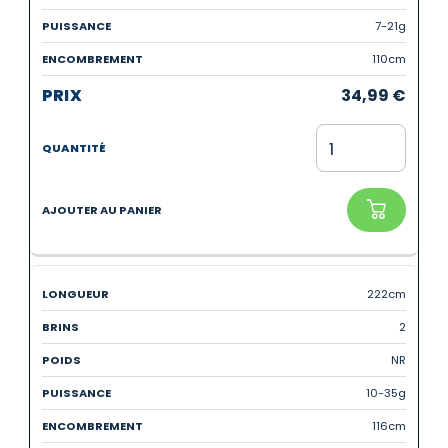
7-21g
110cm
34,99
€
222cm
2
NR
10-35g
116cm