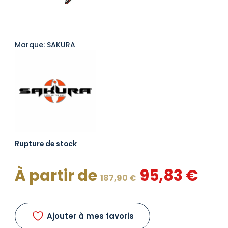
Marque: SAKURA
Rupture de stock
Le
Le
À partir de
95,83
€
187,90
€
prix
prix
initial
act
Ajouter à mes favoris