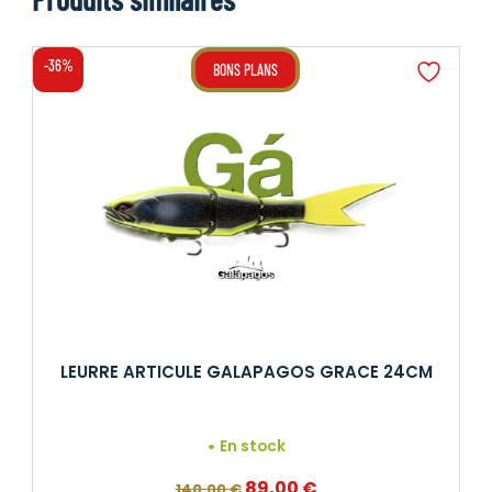
-36%
BONS PLANS
LEURRE ARTICULE GALAPAGOS GRACE 24CM
En stock
Le
Le
89,00
€
140,00
€