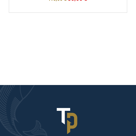
prix
prix
initial
actuel
était :
est :
140,00 €.
89,00 €.