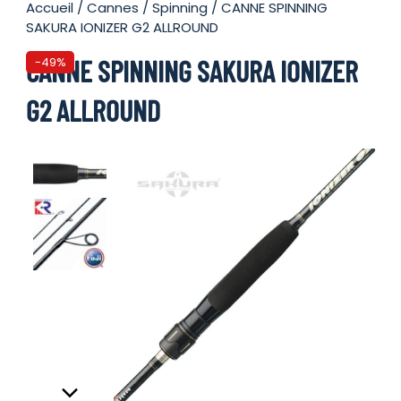
Accueil
/
Cannes
/
Spinning
/ CANNE SPINNING
SAKURA IONIZER G2 ALLROUND
CANNE SPINNING SAKURA IONIZER
-49%
G2 ALLROUND