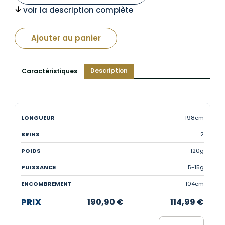
voir la description complète
était :
est :
190,90 €.
114,99 €.
Ajouter au panier
Description
Caractéristiques
198cm
2
120g
5-15g
104cm
190,90
€
114,99
€
Le prix initial était : 190,90 €.
Le prix actuel est : 114,99 €.