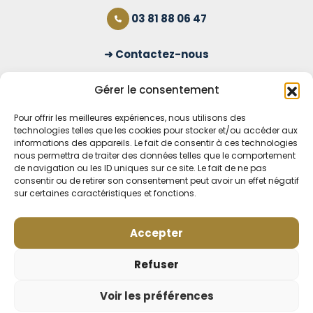
03 81 88 06 47
Contactez-nous
S'inscrire à la newsletter
Gérer le consentement
Pour offrir les meilleures expériences, nous utilisons des
technologies telles que les cookies pour stocker et/ou accéder aux
OUVERT TOUS LES JOURS
informations des appareils. Le fait de consentir à ces technologies
nous permettra de traiter des données telles que le comportement
Voir nos horaires
de navigation ou les ID uniques sur ce site. Le fait de ne pas
consentir ou de retirer son consentement peut avoir un effet négatif
sur certaines caractéristiques et fonctions.
MENTIONS LÉGALES
CONDITIONS GÉNÉRALES DE VENTE EN LIGNE
MODE DE LIVRAISON ET DE PAIEMENT
Accepter
POLITIQUE DE CONFIDENTIALITÉ
Rétractation
Refuser
Voir les préférences