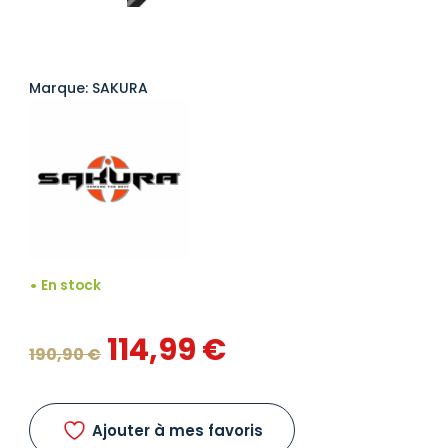
Marque: SAKURA
En stock
Le
Le
114,99
€
190,90
€
prix
prix
initial
actuel
Ajouter à mes favoris