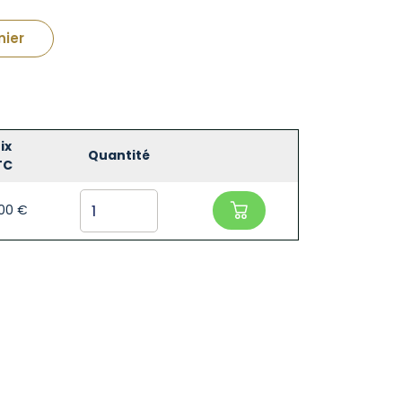
nier
ix
Quantité
TC
,00
€