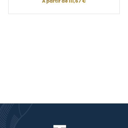
À partir de
111,67
€