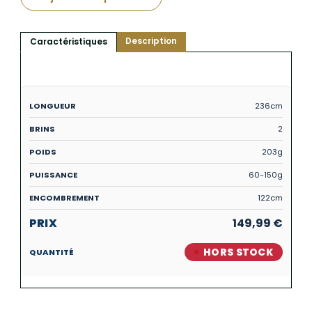
Description
Caractéristiques
236cm
2
203g
60-150g
122cm
149,99
€
HORS STOCK