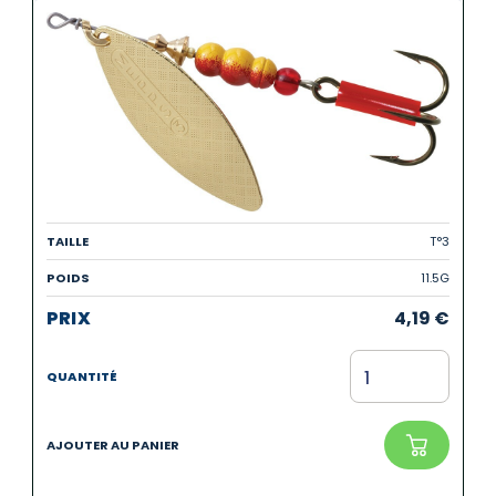
T°3
11.5G
4,19
€