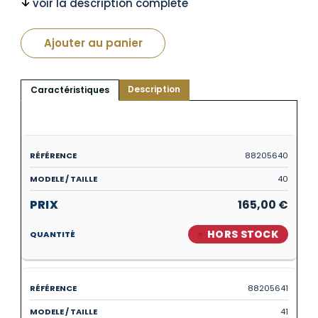
voir la description complète
Ajouter au panier
Description
Caractéristiques
88205640
40
165,00
€
HORS STOCK
88205641
41