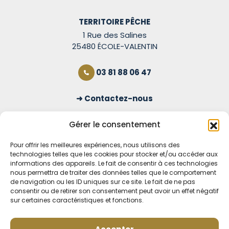
TERRITOIRE PÊCHE
1 Rue des Salines
25480 ÉCOLE-VALENTIN
03 81 88 06 47
Contactez-nous
S'inscrire à la newsletter
Gérer le consentement
Pour offrir les meilleures expériences, nous utilisons des
technologies telles que les cookies pour stocker et/ou accéder aux
OUVERT TOUS LES JOURS
informations des appareils. Le fait de consentir à ces technologies
nous permettra de traiter des données telles que le comportement
Voir nos horaires
de navigation ou les ID uniques sur ce site. Le fait de ne pas
consentir ou de retirer son consentement peut avoir un effet négatif
MENTIONS LÉGALES
sur certaines caractéristiques et fonctions.
CONDITIONS GÉNÉRALES DE VENTE EN LIGNE
MODE DE LIVRAISON ET DE PAIEMENT