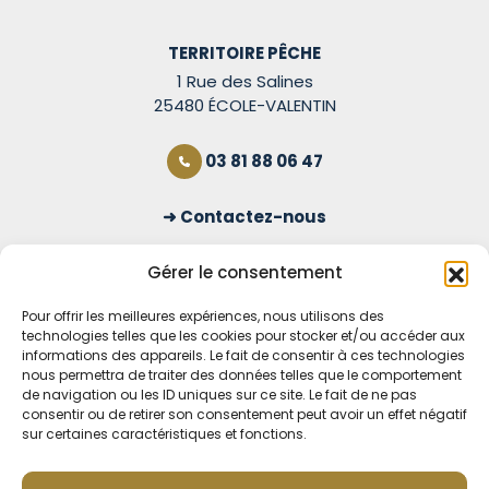
TERRITOIRE PÊCHE
1 Rue des Salines
25480 ÉCOLE-VALENTIN
03 81 88 06 47
Contactez-nous
S'inscrire à la newsletter
Gérer le consentement
Pour offrir les meilleures expériences, nous utilisons des
technologies telles que les cookies pour stocker et/ou accéder aux
OUVERT TOUS LES JOURS
informations des appareils. Le fait de consentir à ces technologies
nous permettra de traiter des données telles que le comportement
Voir nos horaires
de navigation ou les ID uniques sur ce site. Le fait de ne pas
consentir ou de retirer son consentement peut avoir un effet négatif
MENTIONS LÉGALES
sur certaines caractéristiques et fonctions.
CONDITIONS GÉNÉRALES DE VENTE EN LIGNE
MODE DE LIVRAISON ET DE PAIEMENT