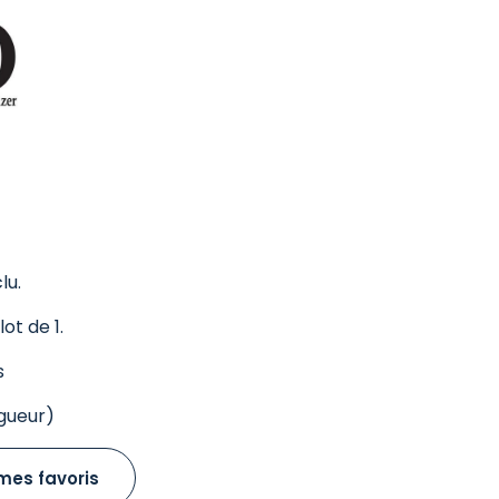
lu.
ot de 1.
s
gueur)
mes favoris