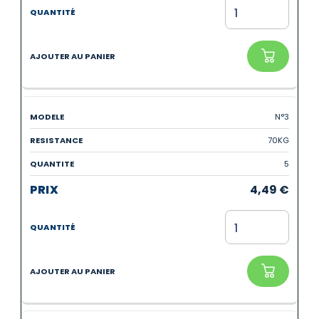
N°3
70KG
5
4,49
€