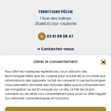
TERRITOIRE PÊCHE
1 Rue des Salines
25480 ÉCOLE-VALENTIN
03 81 88 06 47
Contactez-nous
S'inscrire à la newsletter
Gérer le consentement
Pour offrir les meilleures expériences, nous utilisons des
technologies telles que les cookies pour stocker et/ou accéder aux
OUVERT TOUS LES JOURS
informations des appareils. Le fait de consentir à ces technologies
nous permettra de traiter des données telles que le comportement
Voir nos horaires
de navigation ou les ID uniques sur ce site. Le fait de ne pas
consentir ou de retirer son consentement peut avoir un effet négatif
MENTIONS LÉGALES
sur certaines caractéristiques et fonctions.
CONDITIONS GÉNÉRALES DE VENTE EN LIGNE
MODE DE LIVRAISON ET DE PAIEMENT