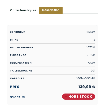
Description
Caractéristiques
213CM
2
107CM
7-35G
70CM
201
100M-0.33MM
139,99
€
HORS STOCK