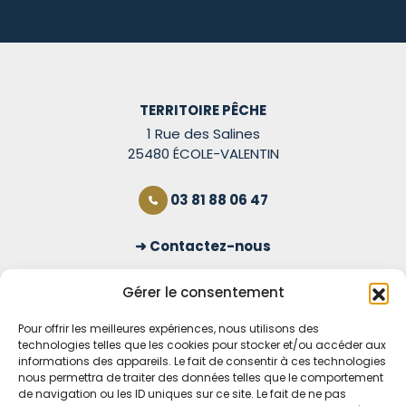
TERRITOIRE PÊCHE
1 Rue des Salines
25480 ÉCOLE-VALENTIN
03 81 88 06 47
Contactez-nous
S'inscrire à la newsletter
Gérer le consentement
Pour offrir les meilleures expériences, nous utilisons des
technologies telles que les cookies pour stocker et/ou accéder aux
OUVERT TOUS LES JOURS
informations des appareils. Le fait de consentir à ces technologies
nous permettra de traiter des données telles que le comportement
Voir nos horaires
de navigation ou les ID uniques sur ce site. Le fait de ne pas