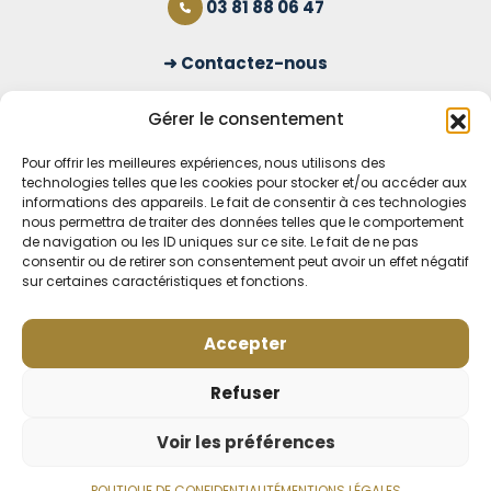
03 81 88 06 47
Contactez-nous
S'inscrire à la newsletter
Gérer le consentement
Pour offrir les meilleures expériences, nous utilisons des
technologies telles que les cookies pour stocker et/ou accéder aux
OUVERT TOUS LES JOURS
informations des appareils. Le fait de consentir à ces technologies
nous permettra de traiter des données telles que le comportement
Voir nos horaires
de navigation ou les ID uniques sur ce site. Le fait de ne pas
consentir ou de retirer son consentement peut avoir un effet négatif
MENTIONS LÉGALES
sur certaines caractéristiques et fonctions.
CONDITIONS GÉNÉRALES DE VENTE EN LIGNE
MODE DE LIVRAISON ET DE PAIEMENT
Accepter
POLITIQUE DE CONFIDENTIALITÉ
Rétractation
Refuser
Voir les préférences
POLITIQUE DE CONFIDENTIALITÉ
MENTIONS LÉGALES