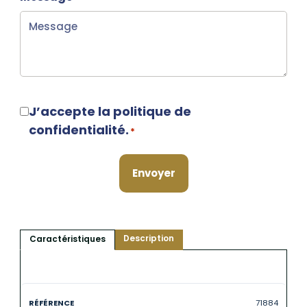
RGPD
J’accepte la politique de
*
confidentialité.
*
Description
Caractéristiques
71884