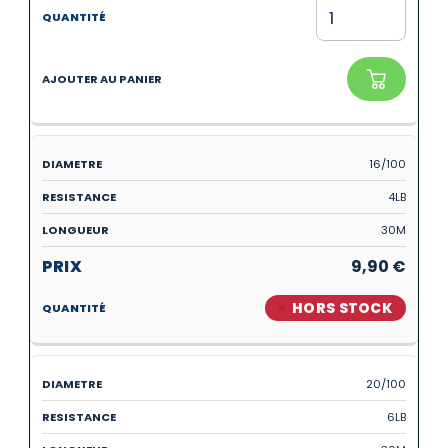
16/100
4LB
30M
9,90
€
HORS STOCK
20/100
6LB