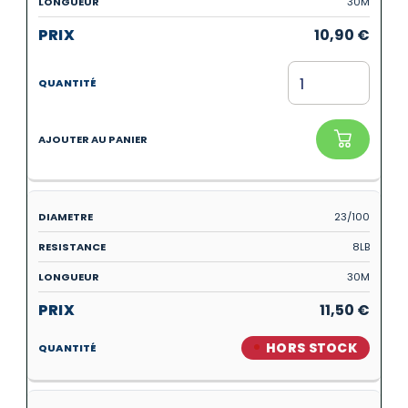
30M
10,90
€
23/100
8LB
30M
11,50
€
HORS STOCK