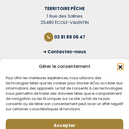
TERRITOIRE PÊCHE
1 Rue des Salines
25480 ÉCOLE-VALENTIN
03 81 88 06 47
Contactez-nous
S'inscrire à la newsletter
Gérer le consentement
Pour offrir les meilleures expériences, nous utilisons des
technologies telles que les cookies pour stocker et/ou accéder aux
OUVERT TOUS LES JOURS
informations des appareils. Le fait de consentir à ces technologies
nous permettra de traiter des données telles que le comportement
Voir nos horaires
de navigation ou les ID uniques sur ce site. Le fait de ne pas
consentir ou de retirer son consentement peut avoir un effet négatif
MENTIONS LÉGALES
sur certaines caractéristiques et fonctions.
CONDITIONS GÉNÉRALES DE VENTE EN LIGNE
MODE DE LIVRAISON ET DE PAIEMENT
Accepter
POLITIQUE DE CONFIDENTIALITÉ