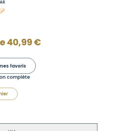
EAR
de
40,99
€
mes favoris
tion complète
nier