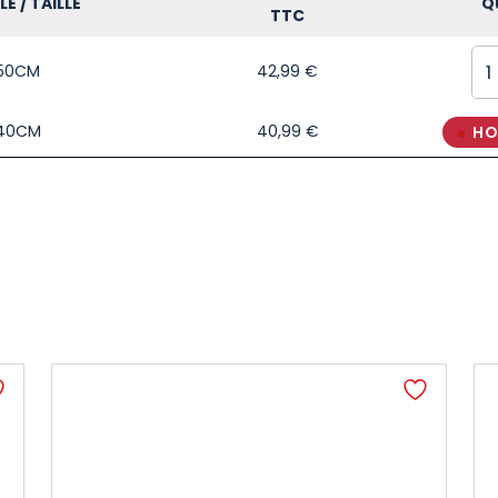
E / TAILLE
Q
TTC
150CM
42,99
€
140CM
40,99
€
HO