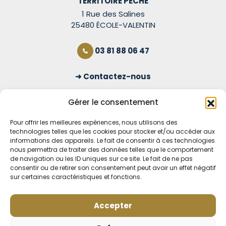
TERRITOIRE PÊCHE
1 Rue des Salines
25480 ÉCOLE-VALENTIN
03 81 88 06 47
Contactez-nous
S'inscrire à la newsletter
Gérer le consentement
Pour offrir les meilleures expériences, nous utilisons des
technologies telles que les cookies pour stocker et/ou accéder aux
OUVERT TOUS LES JOURS
informations des appareils. Le fait de consentir à ces technologies
nous permettra de traiter des données telles que le comportement
Voir nos horaires
de navigation ou les ID uniques sur ce site. Le fait de ne pas
consentir ou de retirer son consentement peut avoir un effet négatif
MENTIONS LÉGALES
sur certaines caractéristiques et fonctions.
CONDITIONS GÉNÉRALES DE VENTE EN LIGNE
MODE DE LIVRAISON ET DE PAIEMENT
Accepter
POLITIQUE DE CONFIDENTIALITÉ
Rétractation