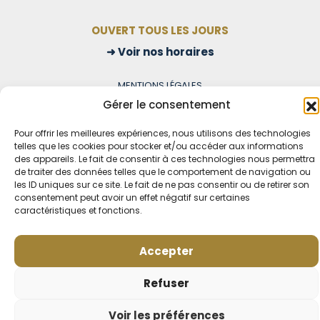
OUVERT TOUS LES JOURS
Voir nos horaires
MENTIONS LÉGALES
CONDITIONS GÉNÉRALES DE VENTE EN LIGNE
Gérer le consentement
MODE DE LIVRAISON ET DE PAIEMENT
POLITIQUE DE CONFIDENTIALITÉ
Pour offrir les meilleures expériences, nous utilisons des technologies
telles que les cookies pour stocker et/ou accéder aux informations
Rétractation
des appareils. Le fait de consentir à ces technologies nous permettra
de traiter des données telles que le comportement de navigation ou
les ID uniques sur ce site. Le fait de ne pas consentir ou de retirer son
consentement peut avoir un effet négatif sur certaines
caractéristiques et fonctions.
Accepter
Refuser
Voir les préférences