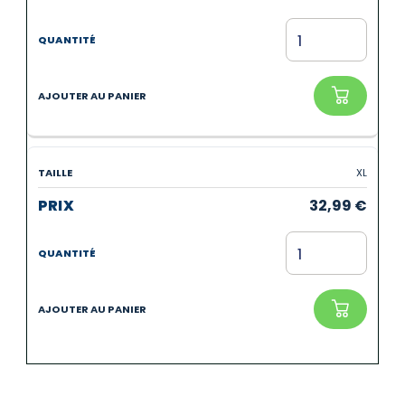
XL
32,99
€