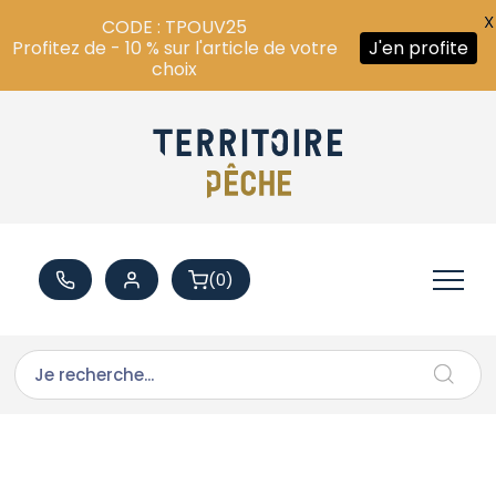
X
CODE : TPOUV25
Profitez de - 10 % sur l'article de votre
J'en profite
choix
(0)