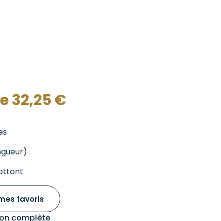
de
32,25
€
es
ngueur)
lottant
mes favoris
tion complète