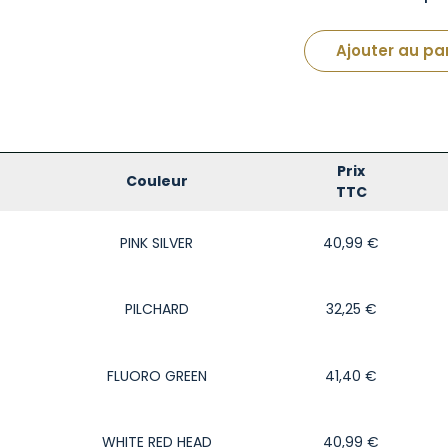
Ajouter au pa
Prix
Couleur
TTC
PINK SILVER
40,99
€
PILCHARD
32,25
€
FLUORO GREEN
41,40
€
WHITE RED HEAD
40,99
€