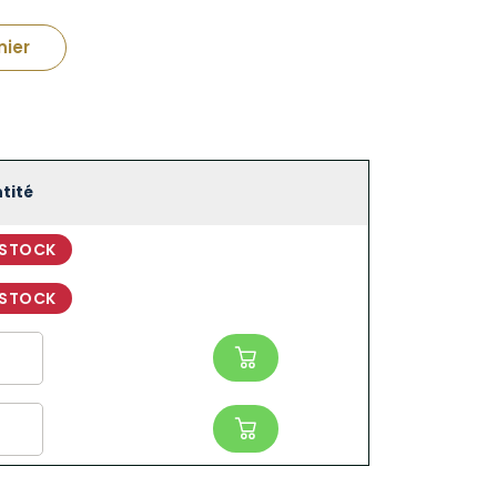
nier
tité
 STOCK
 STOCK