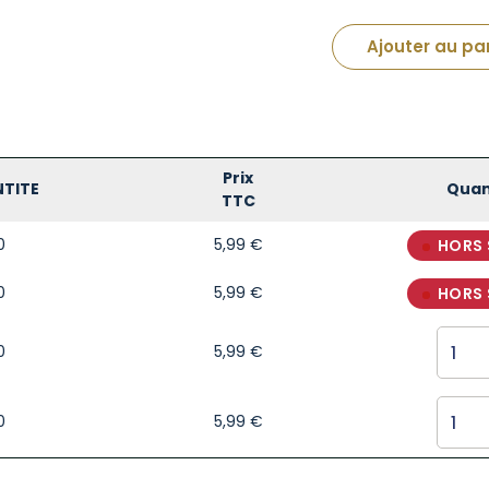
Ajouter au pa
Prix
TITE
Quan
TTC
0
5,99
€
HORS
0
5,99
€
HORS
0
5,99
€
0
5,99
€