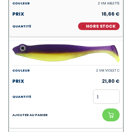
2 VM ABLETTE
16,66
€
HORS STOCK
2 VM VIOLET C
21,80
€