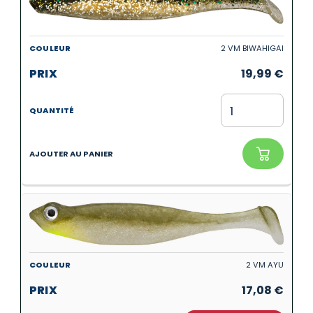
2 VM BIWAHIGAI
19,99
€
2 VM AYU
17,08
€