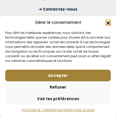
Contactez-nous
S'inscrire à la newsletter
Gérer le consentement
Pour offrir les meilleures expériences, nous utilisons des
technologies telles que les cookies pour stocker et/ou accéder aux
OUVERT TOUS LES JOURS
informations des appareils. Le fait de consentir à ces technologies
nous permettra de traiter des données telles que le comportement
Voir nos horaires
de navigation ou les ID uniques sur ce site. Le fait de ne pas
consentir ou de retirer son consentement peut avoir un effet négatif
MENTIONS LÉGALES
sur certaines caractéristiques et fonctions.
CONDITIONS GÉNÉRALES DE VENTE EN LIGNE
MODE DE LIVRAISON ET DE PAIEMENT
Accepter
POLITIQUE DE CONFIDENTIALITÉ
Rétractation
Refuser
Voir les préférences
POLITIQUE DE CONFIDENTIALITÉ
MENTIONS LÉGALES