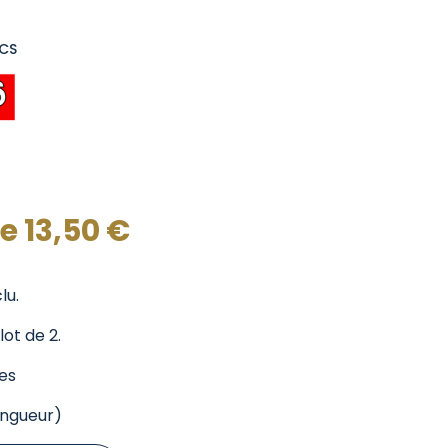
ICS
de
13,50
€
lu.
ot de 2.
es
ongueur)