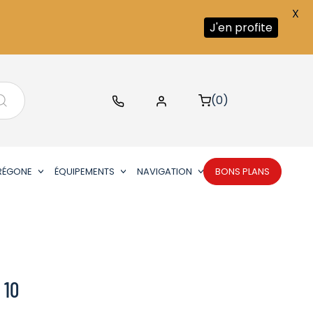
X
J'en profite
(0)
RÉGONE
ÉQUIPEMENTS
NAVIGATION
BONS PLANS
 10