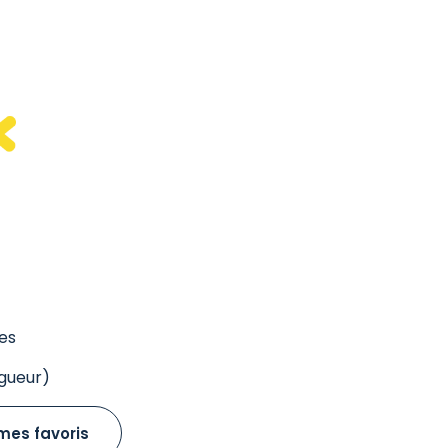
es
gueur)
mes favoris