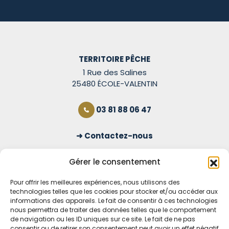
TERRITOIRE PÊCHE
1 Rue des Salines
25480 ÉCOLE-VALENTIN
03 81 88 06 47
Contactez-nous
S'inscrire à la newsletter
Gérer le consentement
Pour offrir les meilleures expériences, nous utilisons des
technologies telles que les cookies pour stocker et/ou accéder aux
OUVERT TOUS LES JOURS
informations des appareils. Le fait de consentir à ces technologies
nous permettra de traiter des données telles que le comportement
Voir nos horaires
de navigation ou les ID uniques sur ce site. Le fait de ne pas
consentir ou de retirer son consentement peut avoir un effet négatif